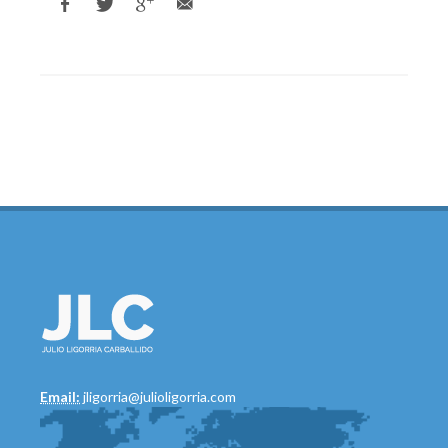
Email:
jligorria@julioligorria.com