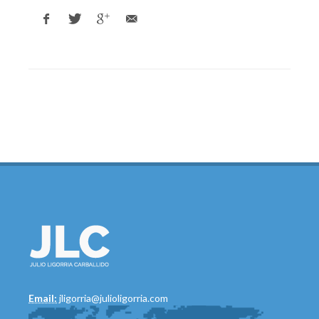
Email:
jligorria@julioligorria.com